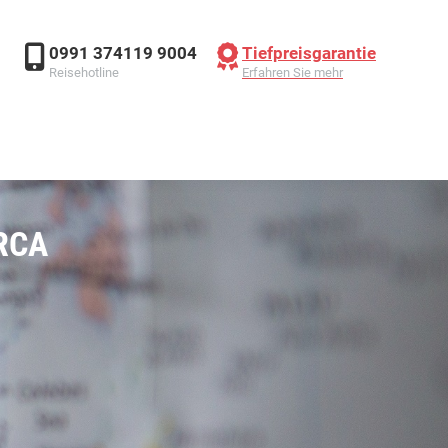
UG
HOTEL
KREUZFAHRT
MIETWAGEN
0991 374119 9004
Tiefpreisgarantie
Reisehotline
Erfahren Sie mehr
RCA