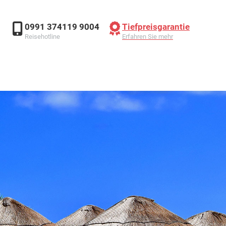
UG
HOTEL
KREUZFAHRT
MIETWAGEN
0991 374119 9004
Tiefpreisgarantie
Reisehotline
Erfahren Sie mehr